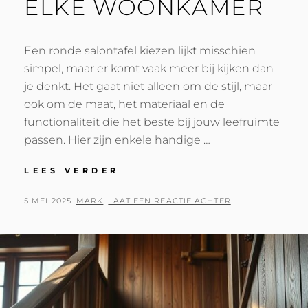
ELKE WOONKAMER
Een ronde salontafel kiezen lijkt misschien
simpel, maar er komt vaak meer bij kijken dan
je denkt. Het gaat niet alleen om de stijl, maar
ook om de maat, het materiaal en de
functionaliteit die het beste bij jouw leefruimte
passen. Hier zijn enkele handige …
DE
LEES VERDER
JUISTE
RONDE
GEPLAATST
BY
5 MEI 2025
MARK
LAAT EEN REACTIE ACHTER
SALONTAFEL
OP
VINDEN:
TIPS
VOOR
ELKE
WOONKAMER