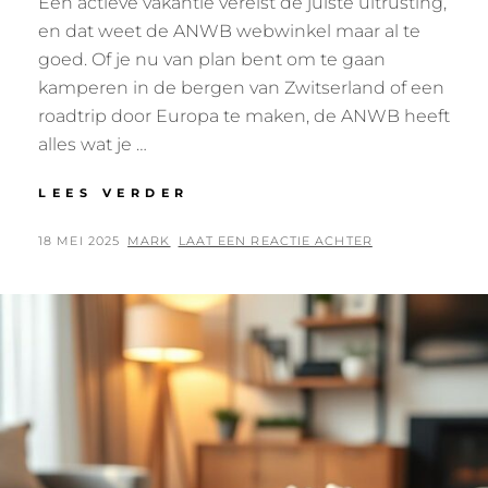
Een actieve vakantie vereist de juiste uitrusting,
en dat weet de ANWB webwinkel maar al te
goed. Of je nu van plan bent om te gaan
kamperen in de bergen van Zwitserland of een
roadtrip door Europa te maken, de ANWB heeft
alles wat je …
ALLES
LEES VERDER
WAT
JE
GEPLAATST
BY
18 MEI 2025
MARK
LAAT EEN REACTIE ACHTER
NODIG
OP
HEBT
VOOR
EEN
AVONTUURLIJKE
VAKANTIE
IN
ZWITSERLAND