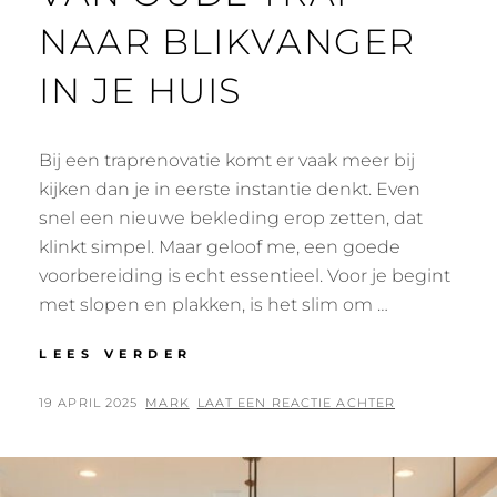
NAAR BLIKVANGER
IN JE HUIS
Bij een traprenovatie komt er vaak meer bij
kijken dan je in eerste instantie denkt. Even
snel een nieuwe bekleding erop zetten, dat
klinkt simpel. Maar geloof me, een goede
voorbereiding is echt essentieel. Voor je begint
met slopen en plakken, is het slim om …
TRAPRENOVATIE:
LEES VERDER
VAN
OUDE
GEPLAATST
BY
19 APRIL 2025
MARK
LAAT EEN REACTIE ACHTER
TRAP
OP
NAAR
BLIKVANGER
IN