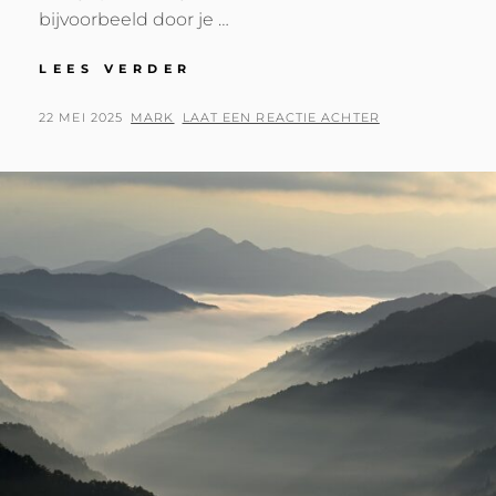
bijvoorbeeld door je …
MAAK
LEES VERDER
INDRUK
MET
GEPLAATST
BY
22 MEI 2025
MARK
LAAT EEN REACTIE ACHTER
PROFESSIONELE
OP
EN
OVERZICHTELIJKE
OFFERTES