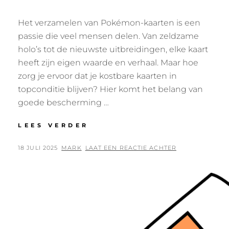
Het verzamelen van Pokémon-kaarten is een
passie die veel mensen delen. Van zeldzame
holo’s tot de nieuwste uitbreidingen, elke kaart
heeft zijn eigen waarde en verhaal. Maar hoe
zorg je ervoor dat je kostbare kaarten in
topconditie blijven? Hier komt het belang van
goede bescherming …
TIPS
LEES VERDER
VOOR
HET
GEPLAATST
BY
18 JULI 2025
MARK
LAAT EEN REACTIE ACHTER
BESCHERMEN
OP
EN
ORGANISEREN
VAN
JE
POKÉMON-
KAARTEN