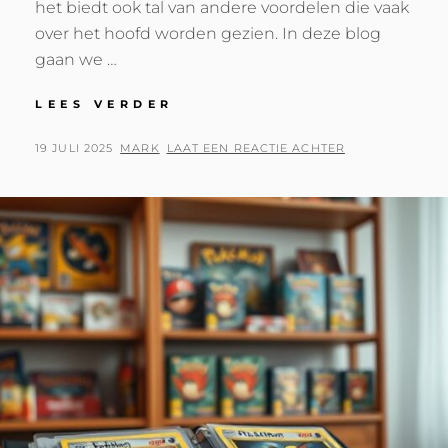
het biedt ook tal van andere voordelen die vaak
over het hoofd worden gezien. In deze blog
gaan we …
FIETSEN
LEES VERDER
NAAR
HET
GEPLAATST
BY
19 JULI 2025
MARK
LAAT EEN REACTIE ACHTER
WERK:
OP
GEZOND,
VOORDELIG
EN
MILIEUVRIENDELIJK