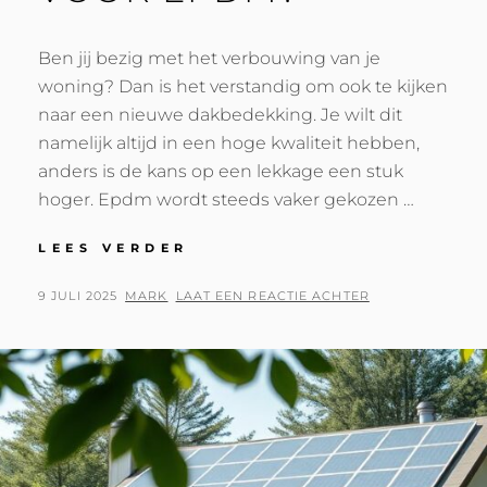
Ben jij bezig met het verbouwing van je
woning? Dan is het verstandig om ook te kijken
naar een nieuwe dakbedekking. Je wilt dit
namelijk altijd in een hoge kwaliteit hebben,
anders is de kans op een lekkage een stuk
hoger. Epdm wordt steeds vaker gekozen …
WAAROM
LEES VERDER
KIEZEN
VOOR
GEPLAATST
BY
9 JULI 2025
MARK
LAAT EEN REACTIE ACHTER
EPDM?
OP