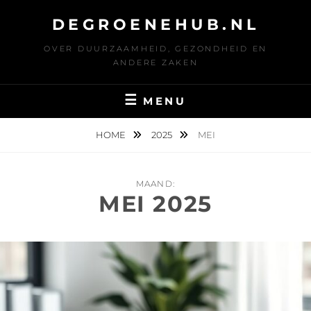
Ga
DEGROENEHUB.NL
naar
de
OVER DUURZAAMHEID, GEZONDHEID EN
inhoud
ANDERE ZAKEN
MENU
HOME
2025
MEI
MAAND:
MEI 2025