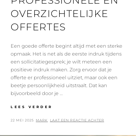
PROFESSIONELE EN
OVERZICHTELIJKE
OFFERTES
Een goede offerte begint altijd met een sterke
opmaak. Het is net als de eerste indruk tijdens
een sollicitatiegesprek; je wilt meteen een
positieve indruk maken. Zorg ervoor dat je
offerte er professioneel uitziet, maar ook een
beetje persoonlijkheid uitstraalt. Dat kan
bijvoorbeeld door je …
MAAK
LEES VERDER
INDRUK
MET
GEPLAATST
BY
22 MEI 2025
MARK
LAAT EEN REACTIE ACHTER
PROFESSIONELE
OP
EN