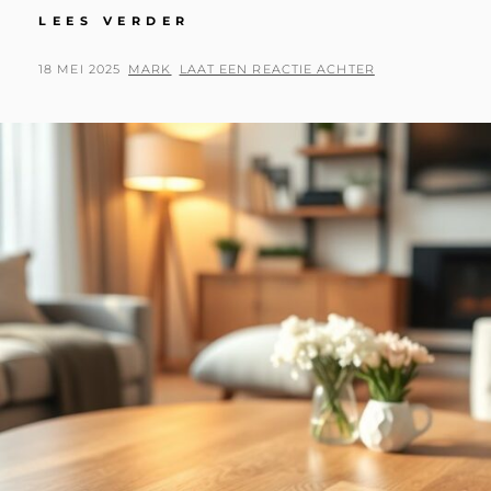
ALLES
LEES VERDER
WAT
JE
GEPLAATST
BY
18 MEI 2025
MARK
LAAT EEN REACTIE ACHTER
NODIG
OP
HEBT
VOOR
EEN
AVONTUURLIJKE
VAKANTIE
IN
ZWITSERLAND